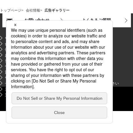
トップページ
会社情報
広告ギャラリー
お問い合わせ
よくあるご質問
サイトマップ
金融商品販売等の勧誘方針
PDFファイルが新規ウィンドウで開きます
個人情報のお取り扱いについて
お客さま本位の業務運営に関する基本方針
当サイトのご利用にあたって
ウェブアクセシビリティ方針
貸金業法第14条に関する貸付条件等の掲示
PDFファイルが新規ウィンドウで開きます
サプライヤー情報交換制度に関するお知らせ
PDFファイルが新規ウィンドウで開きます
一部の販売業者によるリースを利用した悪質訪問販売にご注意ください
三菱ＵＦＪフィナンシャル・グループ
三菱商事
新規ウィンドウを開きます
新規ウィンドウを開きます
三菱グループのポータルサイト
リース事業協会
新規ウィンドウを開きます
新規ウィンドウを開きます
Copyright© Mitsubishi HC Capital Inc. All Rights Reserved.