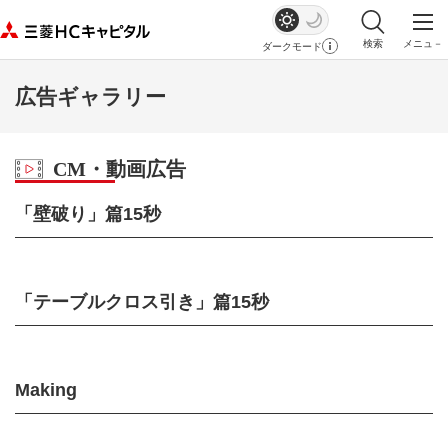
検索
メニュ－
ダークモード
サイト内検索を
メイ
広告ギャラリー
CM・動画広告
「壁破り」篇15秒
「テーブルクロス引き」篇15秒
Making