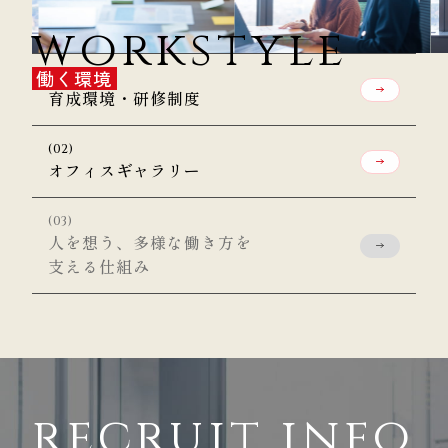
workstyle
働く環境
育成環境・研修制度
オフィスギャラリー
人を想う、
多様な働き方を
支える仕組み
recruit info