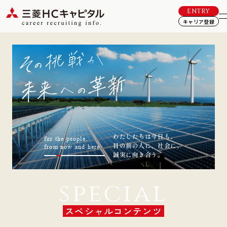
ENTRY
キャリア登録
わたしたちは今日も、
for the people,
目の前の人に、社会に、
from now and here.
誠実に向き合う。
special
スペシャルコンテンツ