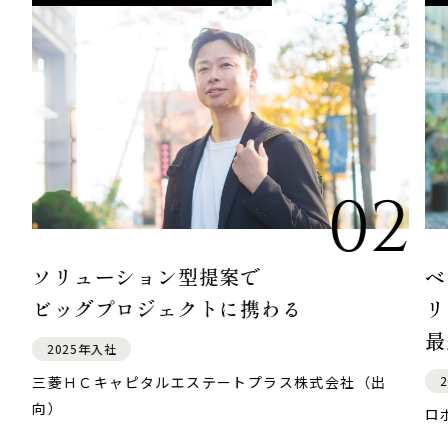
1
02
ソリューション型提案で
ベ
ビッグプロジェクトに携わる
リ
最
2025年入社
三菱ＨＣキャピタルエステートプラス株式会社（出
向）
ロ