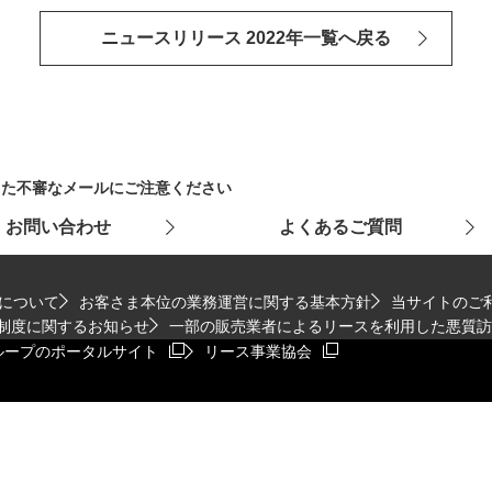
ニュースリリース 2022年一覧へ戻る
った不審なメールにご注意ください
お問い合わせ
よくあるご質問
について
お客さま本位の業務運営に関する基本方針
当サイトのご
制度に関するお知らせ
一部の販売業者によるリースを利用した悪質訪
ウィンドウで開きます
ループのポータルサイト
リース事業協会
ます
ィンドウを開きます
新規ウィンドウを開きます