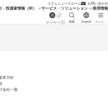
コラム
ニュースルーム
お問い合わせ
主・投資家情報（IR）
サービス・ソリューション
採用情報
検索
English
メニュ－
ダークモード
サイト内検索を開く
メイ
基本方針
覧
プ会社一覧