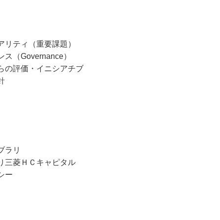
アリティ
（重要課題）
ス（Governance）
らの評価・
イニシアチブ
針
イブラリ
り三菱ＨＣキャピタル
シー