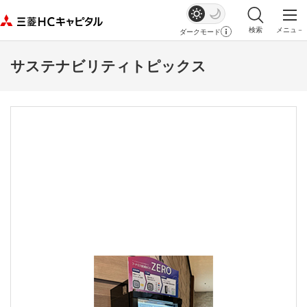
検索
メニュ－
ダークモード
サイト内検索を
メイ
サステナビリティトピックス