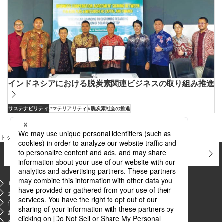
インドネシアにおける脱炭素関連ビジネスの取り組み推進
サステナビリティ
#マテリアリティ
#脱炭素社会の推進
トップページ
サステナビリティ
サステナビリティトピックス
お問い合わせ
よくあるご質問
サイトマップ
金融商品販売等の勧誘方針
PDFファイルが新規ウィンドウで開きます
個人情報のお取り扱いについて
お客さま本位の業務運営に関する基本方針
当サイトのご利用にあたって