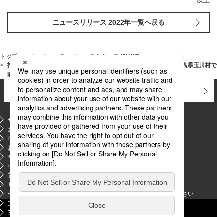
以上
ニュースリリース 2022年一覧へ戻る
トップページ
ニュース
ニュースリリース 2022年
指静脈認証技術を活用した「手ぶらキャッシュレス実証事業」を福島県玉川村で
開始～デジタル化推進で玉川村の地域振興を推進～
お問い合わせ
よくあるご質問
サイトマップ
金融商品販売等の勧誘方針
PDFファイルが新規ウィンドウで開きます
個人情報のお取り扱いについて
お客さま本位の業務運営に関する基本方針
当サイトのご利用にあたって
ウェブアクセシビリティ方針
貸金業法第14条に関する貸付条件等の掲示
PDFファイルが新規ウィンドウで開きます
サプライヤー情報交換制度に関するお知らせ
PDFファイルが新規ウィンドウで開きます
一部の販売業者によるリースを利用した悪質訪問販売にご注意ください
三菱ＵＦＪフィナンシャル・グループ
三菱商事
新規ウィンドウを開きます
新規ウィンドウを開きます
三菱グループのポータルサイト
リース事業協会