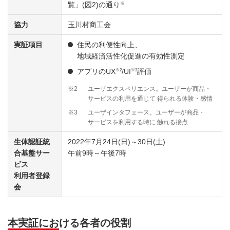
※
覧」(図2)の通り
協力
玉川村商工会
実証項目
住民の利便性向上、
地域経済活性化促進の有効性測定
※2
※3
アプリのUX
/UI
評価
※2
ユーザエクスペリエンス。ユーザーが商品・
サービスの利用を通じて 得られる体験・感情
※3
ユーザインタフェース。ユーザーが商品・
サービスを利用する時に 触れる接点
生体認証統
2022年7月24日(日)～30日(土)
合基盤サー
午前9時～午後7時
ビス
利用者登録
会
本実証における各者の役割