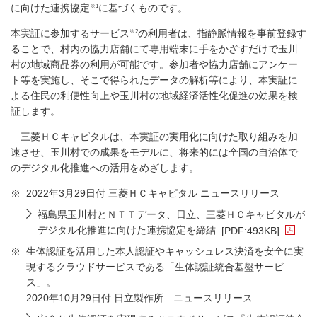
※1
に向けた連携協定
に基づくものです。
※2
本実証に参加するサービス
の利用者は、指静脈情報を事前登録す
ることで、村内の協力店舗にて専用端末に手をかざすだけで玉川
村の地域商品券の利用が可能です。参加者や協力店舗にアンケー
ト等を実施し、そこで得られたデータの解析等により、本実証に
よる住民の利便性向上や玉川村の地域経済活性化促進の効果を検
証します。
三菱ＨＣキャピタルは、本実証の実用化に向けた取り組みを加
速させ、玉川村での成果をモデルに、将来的には全国の自治体で
のデジタル化推進への活用をめざします。
※
2022年3月29日付 三菱ＨＣキャピタル ニュースリリース
福島県玉川村とＮＴＴデータ、日立、三菱ＨＣキャピタルが
デジタル化推進に向けた連携協定を締結
[PDF:493KB]
PDFファイルが新規ウィンドウで開きます
※
生体認証を活用した本人認証やキャッシュレス決済を安全に実
現するクラウドサービスである「生体認証統合基盤サービ
ス」。
2020年10月29日付 日立製作所 ニュースリリース