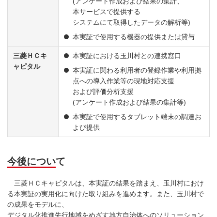
(アンケート作成および結果の集計、
本サービスで提供する
システムにて取得したデータの解析等)
本実証で使用する機器の提供または貸与
三菱ＨＣキ
本実証における玉川村との連携窓口
ャピタル
本実証に関わる利用者の登録作業や利用拠
点への導入作業等の現地対応支援
および評価分析支援
(アンケート作成および結果の集計等)
本実証で使用するタブレット端末の調達お
よび提供
今後について
三菱ＨＣキャピタルは、本実証の結果を踏まえ、玉川村におけ
る本実証の実用化に向けた取り組みを進めます。また、玉川村で
の成果をモデルに、
デジタル化推進先行地域をめざす地方自治体へのソリューション