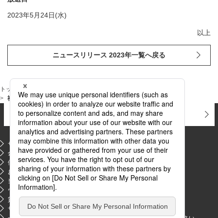
2023年5月24日(水)
以上
ニュースリリース 2023年一覧へ戻る
トップページ
ニュース
ニュースリリース 2023年
社長の久井が日経CNBC｢昼エクスプレス｣に出演しました
お問い合わせ
よくあるご質問
サイトマップ
金融商品販売等の勧誘方針
PDFファイルが新規ウィンドウで開きます
個人情報のお取り扱いについて
お客さま本位の業務運営に関する基本方針
当サイトのご利用にあたって
ウェブアクセシビリティ方針
貸金業法第14条に関する貸付条件等の掲示
PDFファイルが新規ウィンドウで開きます
サプライヤー情報交換制度に関するお知らせ
PDFファイルが新規ウィンドウで開きます
一部の販売業者によるリースを利用した悪質訪問販売にご注意ください