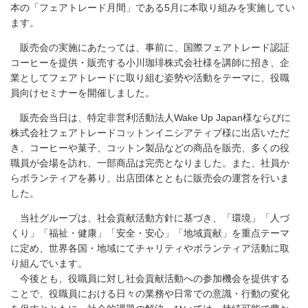
本の「フェアトレード月間」である5月に本取り組みを実施してい
ます。
販売会の実施にあたっては、事前に、国際フェアトレード認証
コーヒーを提供・販売する小川珈琲株式会社様を講師に招き、企
業としてフェアトレードに取り組む姿勢や活動をテーマに、役職
員向けセミナーを開催しました。
販売会当日は、特定非営利活動法人Wake Up Japan様ならびに
株式会社フェアトレードコットンイニシアティブ様に出店いただ
き、コーヒーや菓子、コットン製品などの商品を販売、多くの役
職員が会場を訪れ、一部商品は完売となりました。また、社員か
らボランティアを募り、出店団体とともに販売会の運営を行いま
した。
当社グループは、社会貢献活動方針に基づき、「環境」「人づ
くり」「福祉・健康」「安全・安心」「地域貢献」を重点テーマ
に定め、世界各国・地域にてチャリティやボランティア活動に取
り組んでいます。
今後とも、役職員に対し社会貢献活動への参加機会を提供する
ことで、役職員における日々の業務や日常での意識・行動の変化