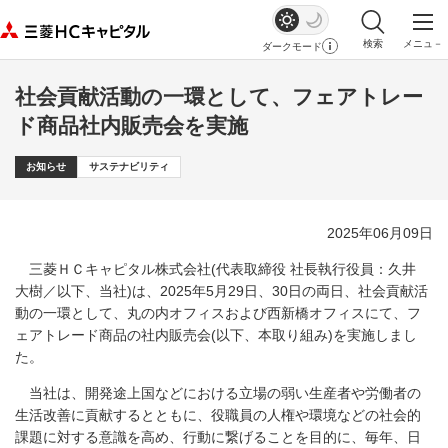
検索
メニュ－
ダークモード
サイト内検索を
メイ
社会貢献活動の一環として、フェアトレー
ド商品社内販売会を実施
お知らせ
サステナビリティ
2025年06月09日
三菱ＨＣキャピタル株式会社(代表取締役 社長執行役員：久井
大樹／以下、当社)は、2025年5月29日、30日の両日、社会貢献活
動の一環として、丸の内オフィスおよび西新橋オフィスにて、フ
ェアトレード商品の社内販売会(以下、本取り組み)を実施しまし
た。
当社は、開発途上国などにおける立場の弱い生産者や労働者の
生活改善に貢献するとともに、役職員の人権や環境などの社会的
課題に対する意識を高め、行動に繋げることを目的に、毎年、日