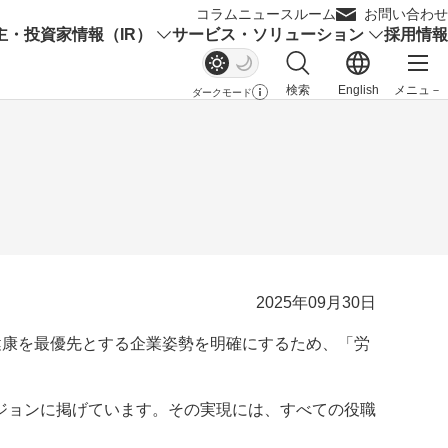
コラム
ニュースルーム
お問い合わせ
主・投資家情報（IR）
サービス・ソリューション
採用情報
検索
English
メニュ－
ダークモード
サイト内検索を開く
メイ
2025年09月30日
と健康を最優先とする企業姿勢を明確にするため、「労
ジョンに掲げています。その実現には、すべての役職