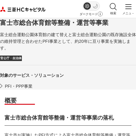
検索
メニュ－
ダークモード
サイト内検索を
メイ
富士市総合体育館等整備・運営等事業
富士総合運動公園体育館の建て替えと富士総合運動公園の既存施設全体
の維持管理と合わせたPFI事業として、約20年に亘り事業を実施しま
す。
官公庁・自治体
対象のサービス・ソリューション
PFI・PPP事業
概要
富士市総合体育館等整備・運営等事業の落札
富士市が実施した
PFI
方式による富士市総合体育館等整備・運営等