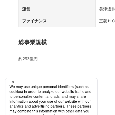
運営
美津濃
ファイナンス
三菱Ｈ
総事業規模
約293億円