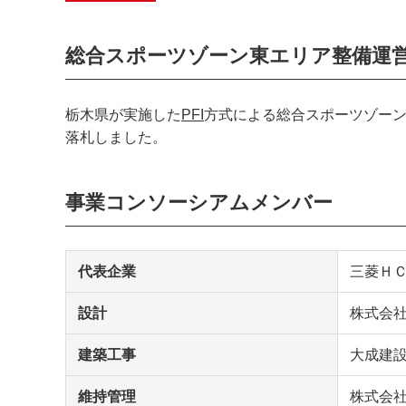
総合スポーツゾーン東エリア整備運
栃木県が実施した
PFI
方式による総合スポーツゾーン
落札しました。
事業コンソーシアムメンバー
代表企業
三菱Ｈ
設計
株式会
建築工事
大成建
維持管理
株式会