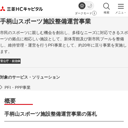
検索
メニュ－
ダークモード
サイト内検索を
メイ
手柄山スポーツ施設整備運営事業
市民のスポーツに親しむ機会を創出し、多様なニーズに対応できるスポ
ーツの拠点に相応しい施設として、新体育館及び新市民プールを整備
し、維持管理・運営を行うPFI事業として、約20年に亘り事業を実施し
ます。
官公庁・自治体
対象のサービス・ソリューション
PFI・PPP事業
概要
手柄山スポーツ施設整備運営事業の落札